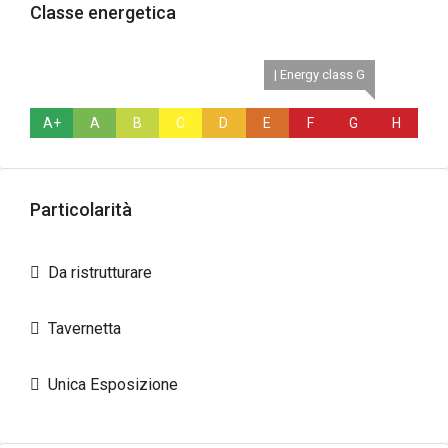
Classe energetica
| Energy class G
A+
A
B
C
D
E
F
G
H
Particolarità
Da ristrutturare
Tavernetta
Unica Esposizione