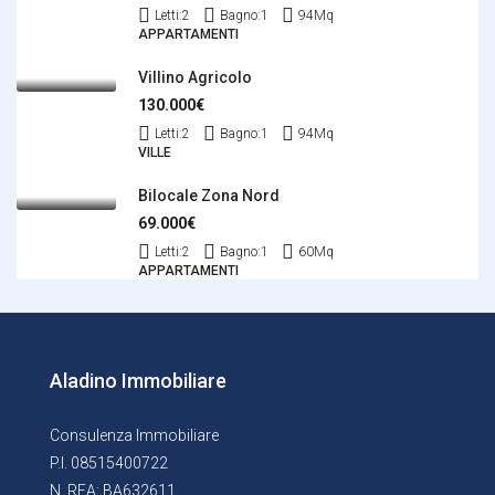
Letti:
2
Bagno:
1
94
Mq
APPARTAMENTI
Villino Agricolo
130.000€
Letti:
2
Bagno:
1
94
Mq
VILLE
Bilocale Zona Nord
69.000€
Letti:
2
Bagno:
1
60
Mq
APPARTAMENTI
Aladino Immobiliare
Consulenza Immobiliare
P.I. 08515400722
N. REA: BA632611