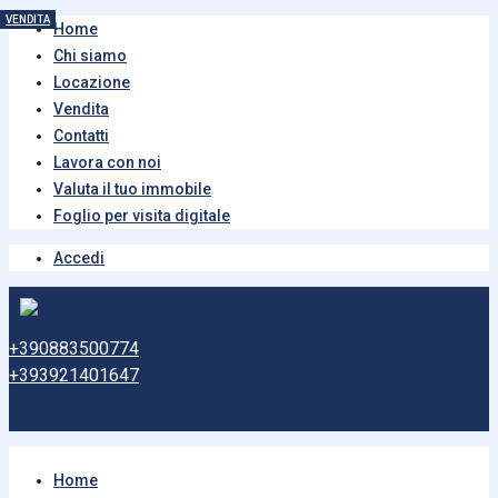
VENDITA
VENDITA
VENDITA
VENDITA
VENDITA
VENDITA
VENDITA
VENDITA
VENDITA
VENDITA
VENDITA
VENDITA
VENDITA
VENDITA
VENDITA
VENDITA
VENDITA
VENDITA
Home
Chi siamo
Locazione
Vendita
Contatti
Lavora con noi
Valuta il tuo immobile
Foglio per visita digitale
Accedi
+390883500774
+393921401647
Home