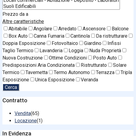
Prezzo
da
a
Altre caratteristiche
Abitabile
Angolare
Arredato
Ascensore
Balcone
Box Auto
Canna Fumaria
Cantinola
Da ristrutturare
Doppia Esposizione
Fotovoltaico
Giardino
Infissi
Taglio Termico
Lavanderia
Loggia
Nuda Proprietà
Nuova Costruzione
Ottime Condizioni
Posto Auto
Predisposizioni Aria Condizionata
Ristrutturato
Solare
Termico
Tavernetta
Termo Autonomo
Terrazza
Tripla
Esposizione
Unica Esposizione
Veranda
Cerca
Contratto
Vendita
(65)
Locazione
(1)
In Evidenza