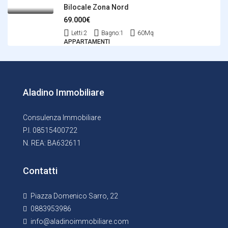
Bilocale Zona Nord
69.000€
Letti:
2
Bagno:
1
60
Mq
APPARTAMENTI
Aladino Immobiliare
Consulenza Immobiliare
P.I. 08515400722
N. REA: BA632611
Contatti
Piazza Domenico Sarro, 22
0883953986
info@aladinoimmobiliare.com