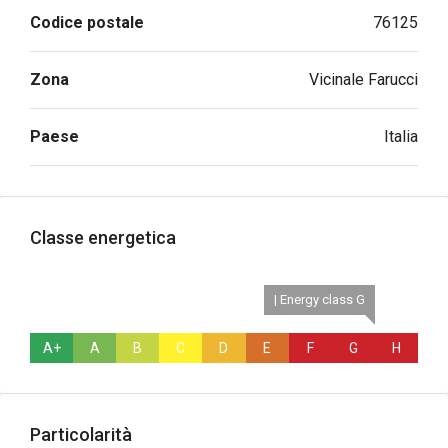
Codice postale
76125
Zona
Vicinale Farucci
Paese
Italia
Classe energetica
| Energy class G
A+
A
B
C
D
E
F
G
H
Particolarità